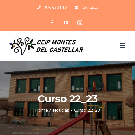
Skip
976 65 31 10
Contacto
to
Facebook
YouTube
Instagram
content
Curso 22_23
Home
/
Noticias
/
Curso 22_23