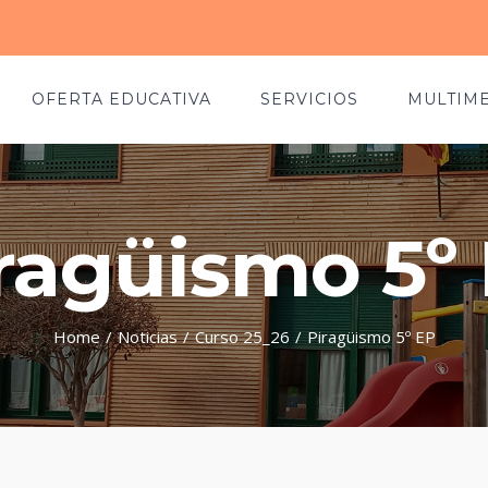
OFERTA EDUCATIVA
SERVICIOS
MULTIM
ragüismo 5º
Home
/
Noticias
/
Curso 25_26
/
Piragüismo 5º EP