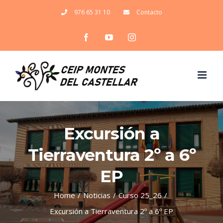
Skip
976 65 31 10
Contacto
to
Facebook
YouTube
Instagram
content
Excursión a
Tierraventura 2º a 6º
EP
Home
/
Noticias
/
Curso 25_26
/
Excursión a Tierraventura 2º a 6º EP