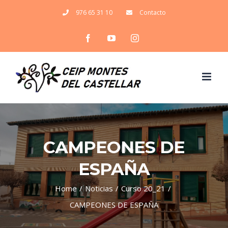
Skip
976 65 31 10
Contacto
to
Facebook
YouTube
Instagram
content
CAMPEONES DE
ESPAÑA
Home
/
Noticias
/
Curso 20_21
/
CAMPEONES DE ESPAÑA